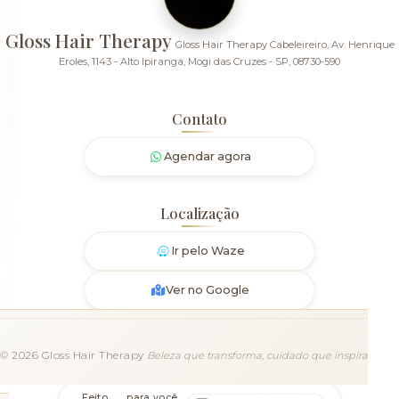
Gloss Hair Therapy
Gloss Hair Therapy Cabeleireiro, Av. Henrique
Eroles, 1143 - Alto Ipiranga, Mogi das Cruzes - SP, 08730-590
Contato
Agendar agora
Localização
Ir pelo Waze
Ver no Google
©
2026
Gloss Hair Therapy
Beleza que transforma, cuidado que inspira
Feito
para você